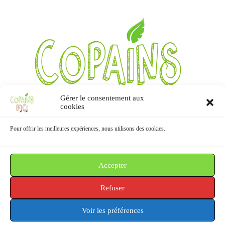
Gérer le consentement aux
cookies
Pour offrir les meilleures expériences, nous utilisons des cookies.
Accepter
Informations
Refuser
Mentions légales / RGPD
Conditions Générales
Voir les préférences
Politique de cookies
Plan du site